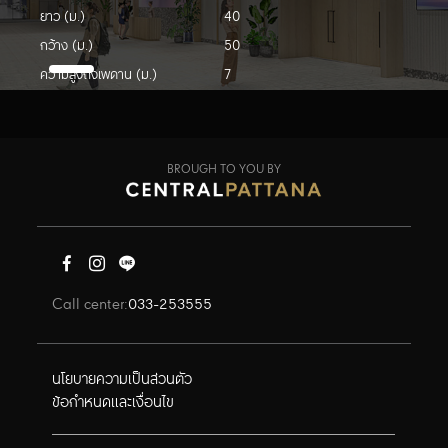
ยาว (ม.)
40
กว้าง (ม.)
50
ความสูงถึงเพดาน (ม.)
7
พื้นที่ (ตรม.)
2000
โทร
033-253 555 ต่อ 1300 - 1312
อีเมล
hall.src@centralpattana.co.th
BROUGH TO YOU BY
ดูแผนผังฮอล์
Call center:
033-253555
นโยบายความเป็นส่วนตัว
ข้อกำหนดและเงื่อนไข