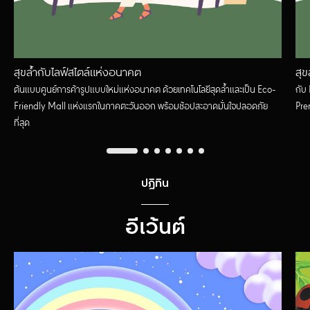
สุขล้ำกับไลฟ์สไตล์แห่งอนาคต
สุข
ต้นแบบศูนย์การค้ารูปแบบใหม่แห่งอนาคต ด้วยเทคโนโลยีสุดล้ำและเป็น Eco-
กับ 
Friendly Mall แห่งแรกในภาคตะวันออก พร้อมช้อปสะอาดมั่นใจปลอดภัย
Pr
ที่สุด
ปฏิทิน
อีเว้นต์