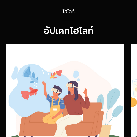
ไฮไลท์
อัปเดทไฮไลท์